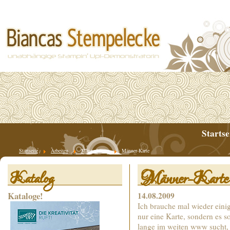
Startse
Startseite
Arbeiten
Männerkarten
Männer-Karte
Männer-Karte
Katalog
Kataloge!
14.08.2009
Ich brauche mal wieder eini
nur eine Karte, sondern es 
lange im weiten www sucht,