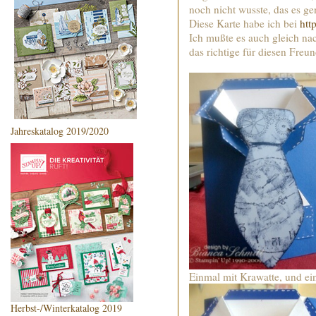
noch nicht wusste, das es gen
Diese Karte habe ich bei
htt
Ich mußte es auch gleich nac
das richtige für diesen Freun
Jahreskatalog 2019/2020
Einmal mit Krawatte, und ei
Herbst-/Winterkatalog 2019