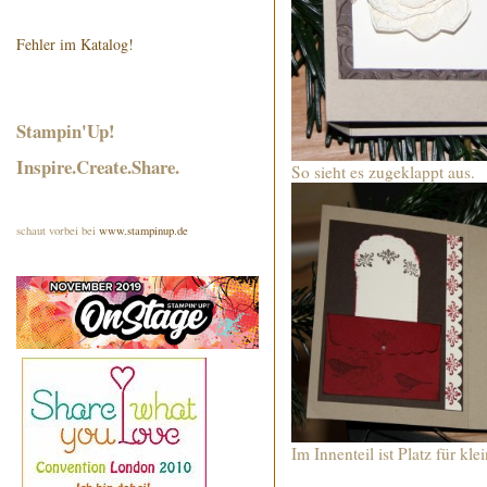
Fehler im Katalog!
Stampin'Up!
Inspire.Create.Share.
So sieht es zugeklappt aus.
schaut vorbei bei
www.stampinup.de
Im Innenteil ist Platz für kle