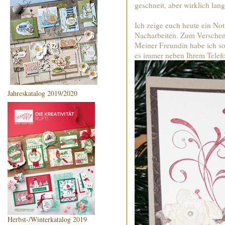
geschneit, aber wirklich lang
Ich zeige euch heute ein N
Nacharbeiten. Zum Verschen
Meiner Freundin habe ich so
es immer neben Ihrem Telefo
Jahreskatalog 2019/2020
Herbst-/Winterkatalog 2019