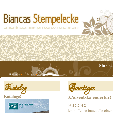
Startse
Startseite
Arbeiten
Sonstiges
Sonstiges
Katalog
Kataloge!
3.Adventskalendertür!
03.12.2012
Ich hoffe ihr hattet alle ein