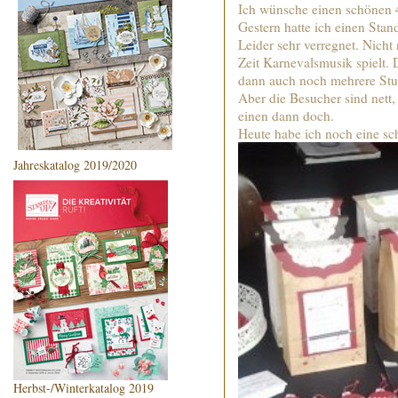
Ich wünsche einen schönen 
Gestern hatte ich einen Sta
Leider sehr verregnet. Nicht 
Zeit Karnevalsmusik spielt. 
dann auch noch mehrere Stu
Aber die Besucher sind nett
einen dann doch.
Heute habe ich noch eine sc
Jahreskatalog 2019/2020
Herbst-/Winterkatalog 2019