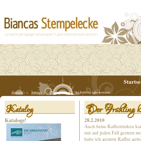
Startse
Startseite
Arbeiten
Männerkarten
Der Frühling kann kommen...
Der Frühling k
Katalog
Kataloge!
28.2.2010
Auch beim Kaffeetrinken ka
mir auf jeden Fall gestern m
habe ich gestern Kaffee get