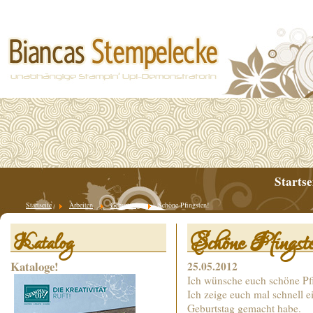
Startse
Startseite
Arbeiten
Geburtstag
Schöne Pfingsten!
Schöne Pfingst
Katalog
Kataloge!
25.05.2012
Ich wünsche euch schöne Pfin
Ich zeige euch mal schnell e
Geburtstag gemacht habe.