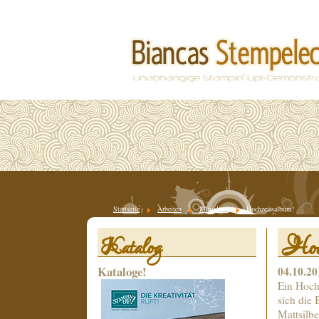
Startseite
Arbeiten
Minialben
Hochzeitsalbum!
Hoch
Katalog
Kataloge!
04.10.20
Ein Hoch
sich die
Mattsilbe