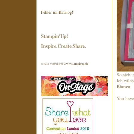
Fehler im Katalog!
Stampin'Up!
Inspire.Create.Share.
schaut vorbei bei
www.stampinup.de
So sieht
Ich wüns
Bianca
You have