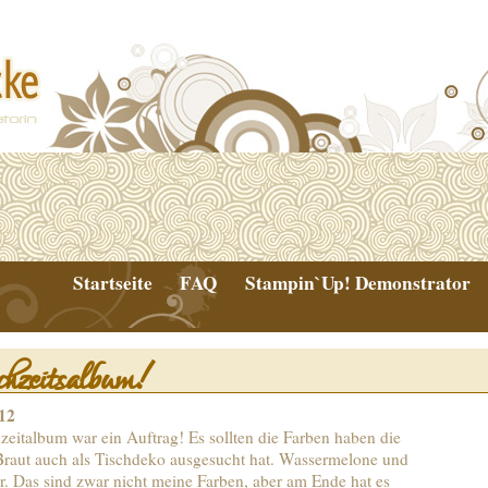
Startseite
FAQ
Stampin`Up! Demonstrator
zeitsalbum!
12
zeitalbum war ein Auftrag! Es sollten die Farben haben die
 Braut auch als Tischdeko ausgesucht hat. Wassermelone und
r. Das sind zwar nicht meine Farben, aber am Ende hat es