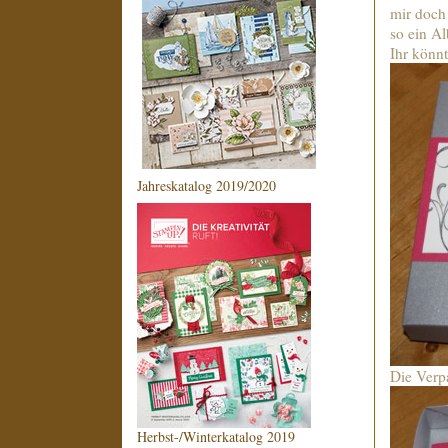
mir doch
so ein A
Ihr könnt
Jahreskatalog 2019/2020
Die Verp
Herbst-/Winterkatalog 2019