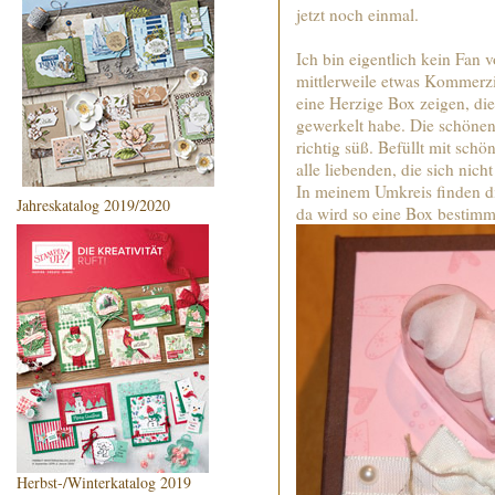
jetzt noch einmal.
Ich bin eigentlich kein Fan v
mittlerweile etwas Kommerzi
eine Herzige Box zeigen, die
gewerkelt habe. Die schöne
richtig süß. Befüllt mit sch
alle liebenden, die sich nic
In meinem Umkreis finden di
Jahreskatalog 2019/2020
da wird so eine Box bestim
Herbst-/Winterkatalog 2019