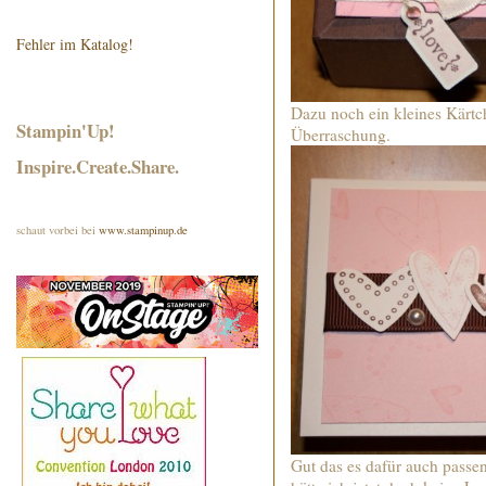
Fehler im Katalog!
Dazu noch ein kleines Kärtc
Stampin'Up!
Überraschung.
Inspire.Create.Share.
schaut vorbei bei
www.stampinup.de
Gut das es dafür auch passen