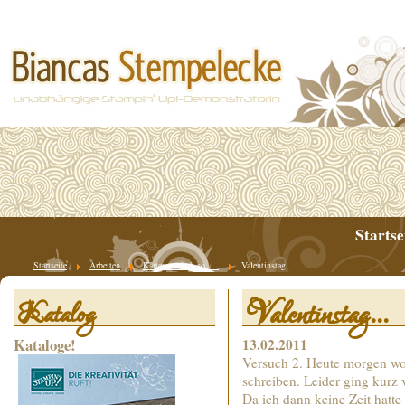
Startse
Startseite
Arbeiten
Karten einfach so.....
Valentinstag...
Valentinstag...
Katalog
Kataloge!
13.02.2011
Versuch 2. Heute morgen wol
schreiben. Leider ging kur
Da ich dann keine Zeit hatte