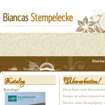
Startse
Startseite
Allgemein
Überarbeiten!
Überarbeiten!
Katalog
Kataloge!
Diese Seite wird überarbeitet
Einiges ist schon erneuert w
Buchen einer Stempelparty o