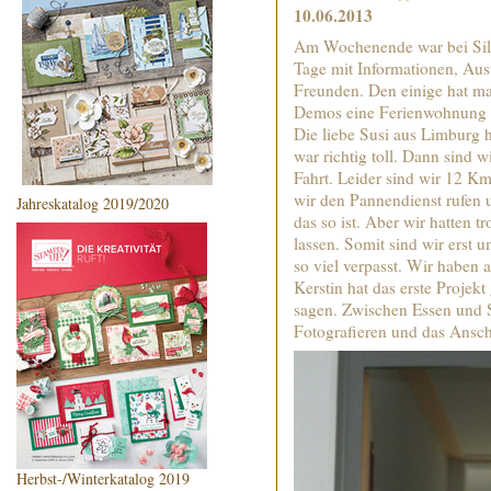
10.06.2013
Am Wochenende war bei Silv
Tage mit Informationen, Aus
Freunden. Den einige hat ma
Demos eine Ferienwohnung g
Die liebe Susi aus Limburg
war richtig toll. Dann sind w
Fahrt. Leider sind wir 12 K
wir den Pannendienst rufen 
Jahreskatalog 2019/2020
das so ist. Aber wir hatten 
lassen. Somit sind wir erst
so viel verpasst. Wir haben 
Kerstin hat das erste Proje
sagen. Zwischen Essen und 
Fotografieren und das Ansc
Herbst-/Winterkatalog 2019