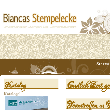
Startse
Startseite
Endlich Zeit gef
Katalog
Kataloge!
Teamtreffen in 