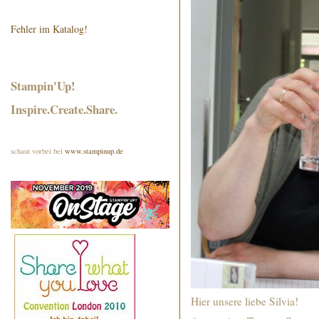
Fehler im Katalog!
Stampin'Up!
Inspire.Create.Share.
schaut vorbei bei
www.stampinup.de
Hier unsere liebe Silvia!