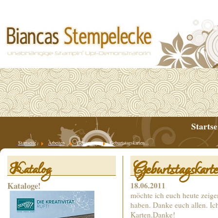
Startse
Startseite
Arbeiten
Geburtstag
Geburtstagskarten...
Geburtstagskarte
Katalog
Kataloge!
18.06.2011
möchte ich euch heute zeige
haben. Danke euch allen. Ich
Karten.Danke!